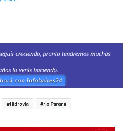
Hidrovía
río Paraná