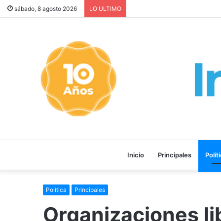
LA PELÍCULA “MALVINAS: L
sábado, 8 agosto 2026
LO ULTIMO
Inicio
Principales
Polít
Política
Principales
Organizaciones li