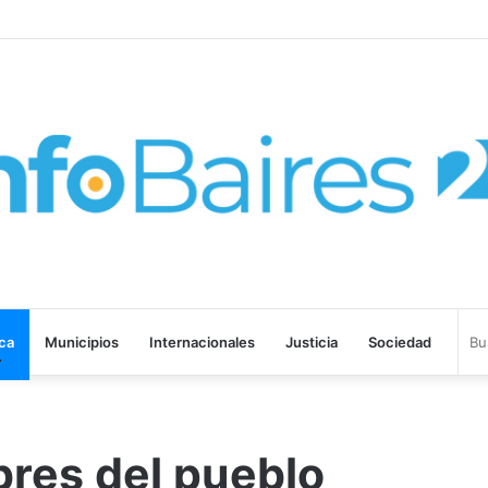
EGADO DE SANGRE” SE ESTRENARÁ EN PRIME VIDEO
ica
Municipios
Internacionales
Justicia
Sociedad
bres del pueblo