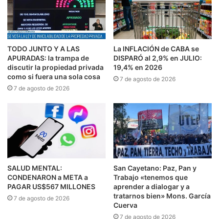
TODO JUNTO Y A LAS
La INFLACIÓN de CABA se
APURADAS: la trampa de
DISPARÓ al 2,9% en JULIO:
discutir la propiedad privada
19,4% en 2026
como si fuera una sola cosa
7 de agosto de 2026
7 de agosto de 2026
SALUD MENTAL:
San Cayetano: Paz, Pan y
CONDENARON a META a
Trabajo «tenemos que
PAGAR US$567 MILLONES
aprender a dialogar y a
tratarnos bien» Mons. García
7 de agosto de 2026
Cuerva
7 de agosto de 2026