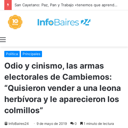
San Cayetano: Paz, Pan y Trabajo «tenemos que aprender a dialogar y a tratarnos bien» Mons. García Cuerva
Menú
Política
Principales
Odio y cinismo, las armas
electorales de Cambiemos:
“Quisieron vender a una leona
herbívora y le aparecieron los
colmillos”
InfoBaires24
9 de mayo de 2019
0
1 minuto de lectura