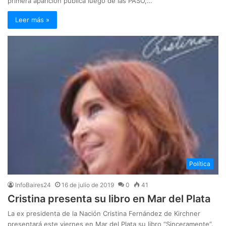
primera aparición pública luego de las PASO,…
Leer más »
Política
InfoBaires24
16 de julio de 2019
0
41
Cristina presenta su libro en Mar del Plata
La ex presidenta de la Nación Cristina Fernández de Kirchner
presentará este viernes en Mar del Plata su libro “Sinceramente”.