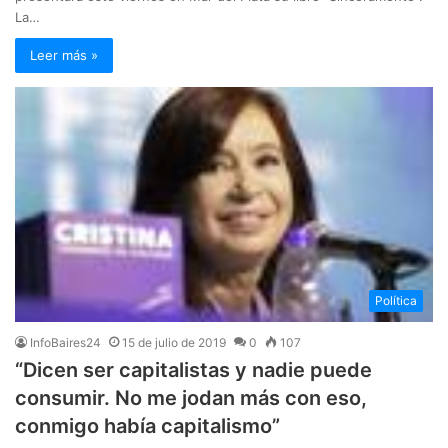
La…
Leer más »
Política
InfoBaires24
15 de julio de 2019
0
107
“Dicen ser capitalistas y nadie puede
consumir. No me jodan más con eso,
conmigo había capitalismo”