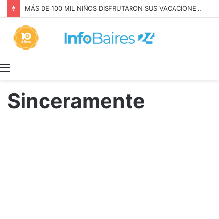
LEY de TIERRAS: el PERONISMO CONVOCÓ a MOVILIZARSE el JUEVES
Menú
Sinceramente