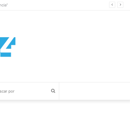
cia”
Buscar
por