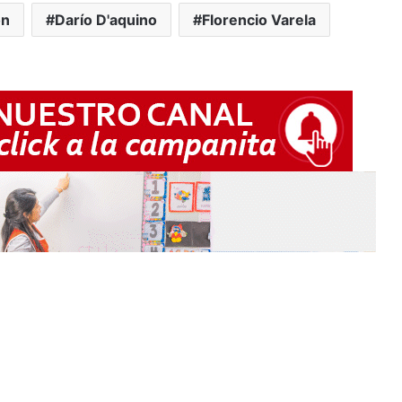
on
Darío D'aquino
Florencio Varela