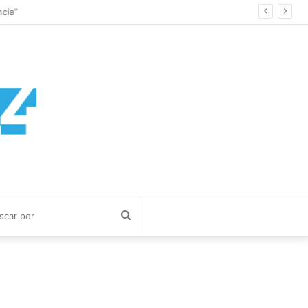
cia”
Buscar
por