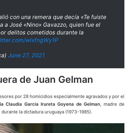
lió con una remera que decía «Te fuiste
a a José «Nino» Gavazzo, quien fue el
r delitos cometidos durante la
witter.com/wlxfngWy1P
ica)
June 27, 2021
nuera de Juan Gelman
presores por 28 homicidios especialmente agravados y por el
ía Claudia García Irureta Goyena de Gelman
, madre de
, durante la dictadura uruguaya (1973-1985).