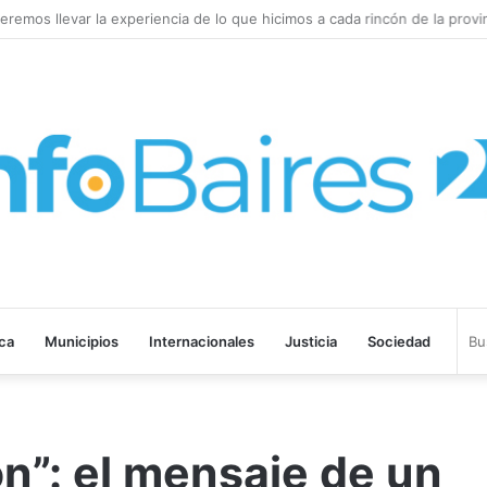
remos llevar la experiencia de lo que hicimos a cada rincón de la provin
ica
Municipios
Internacionales
Justicia
Sociedad
ón”: el mensaje de un