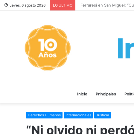
Ferraresi en San Miguel: “Que
jueves, 6 agosto 2026
LO ULTIMO
Inicio
Principales
Polít
Derechos Humanos
Internacionales
Justicia
“Ni olvido ni perd