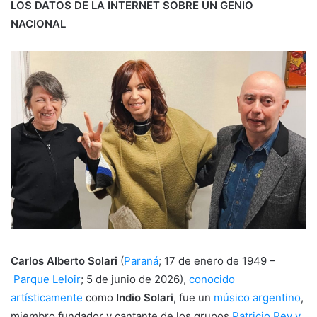
LOS DATOS DE LA INTERNET SOBRE UN GENIO
NACIONAL
Carlos Alberto Solari
(
Paraná
; 17 de enero de 1949 –
Parque Leloir
; 5 de junio de 2026),
conocido
artísticamente
como
Indio Solari
, fue un
músico
argentino
,
miembro fundador y cantante de los grupos
Patricio Rey y