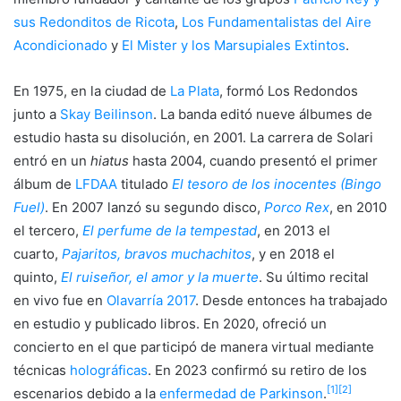
sus Redonditos de Ricota
,
Los Fundamentalistas del Aire
Acondicionado
y
El Mister y los Marsupiales Extintos
.
En 1975, en la ciudad de
La Plata
, formó Los Redondos
junto a
Skay Beilinson
. La banda editó nueve álbumes de
estudio hasta su disolución, en 2001. La carrera de Solari
entró en un
hiatus
hasta 2004, cuando presentó el primer
álbum de
LFDAA
titulado
El tesoro de los inocentes (Bingo
Fuel)
. En 2007 lanzó su segundo disco,
Porco Rex
, en 2010
el tercero,
El perfume de la tempestad
, en 2013 el
cuarto,
Pajaritos, bravos muchachitos
, y en 2018 el
quinto,
El ruiseñor, el amor y la muerte
. Su último recital
en vivo fue en
Olavarría 2017
. Desde entonces ha trabajado
en estudio y publicado libros. En 2020, ofreció un
concierto en el que participó de manera virtual mediante
técnicas
holográficas
. En 2023 confirmó su retiro de los
[
1
]
[
2
]
escenarios debido a la
enfermedad de Parkinson
.