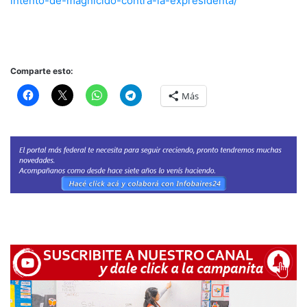
intento-de-magnicido-contra-la-expresidenta/
Comparte esto:
Más