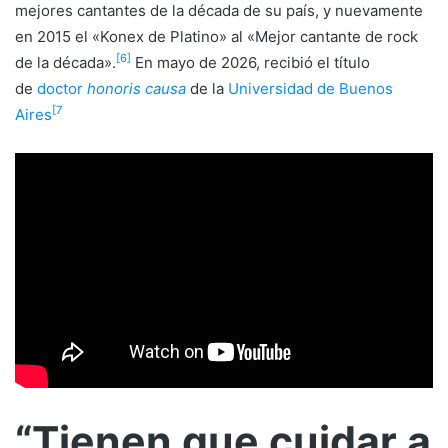
mejores cantantes de la década de su país, y nuevamente
en 2015 el «Konex de Platino» al «Mejor cantante de rock
[
6
]
de la década».
En mayo de 2026, recibió el título
de
doctor
honoris
causa
de la
Universidad de Buenos
[
7
Aires
“Tienen que cuidar a