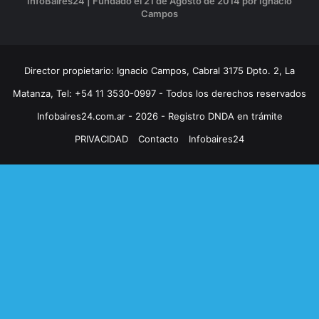
InfoBaires24 | Fundado el 21 de Agosto de 2014 por Ignacio
Campos
Director propietario: Ignacio Campos, Cabral 3175 Dpto. 2, La
Matanza, Tel: +54 11 3530-0997 - Todos los derechos reservados
Infobaires24.com.ar - 2026 - Registro DNDA en trámite
PRIVACIDAD
Contacto
Infobaires24