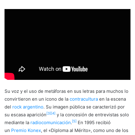
Su voz y el uso de metáforas en sus letras para muchos lo
convirtieron en un icono de la
contracultura
en la escena
del
rock argentino
. Su imagen pública se caracterizó por
[
3
]
[
4
]
su escasa aparición
y la concesión de entrevistas solo
[
5
]
mediante la
radiocomunicación
.
En 1995 recibió
un
Premio Konex
, el «Diploma al Mérito», como uno de los