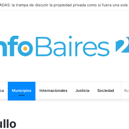
ISPARÓ al 2,9% en JULIO: 19,4% en 2026
ica
Municipios
Internacionales
Justicia
Sociedad
llo