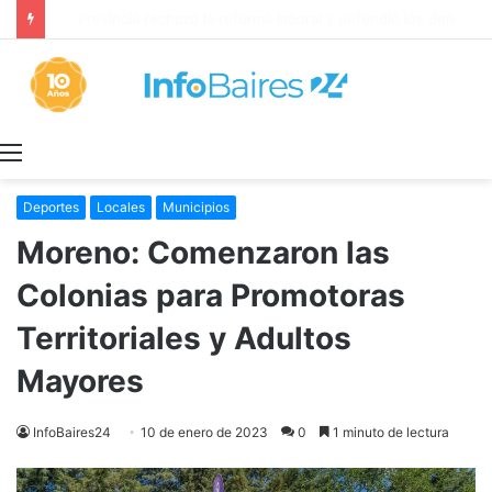
Provincia rechazó la reforma laboral y defendió los derechos de los trabajadores
Menú
Deportes
Locales
Municipios
Moreno: Comenzaron las
Colonias para Promotoras
Territoriales y Adultos
Mayores
InfoBaires24
10 de enero de 2023
0
1 minuto de lectura