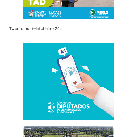
Tweets por @Infobaires24.