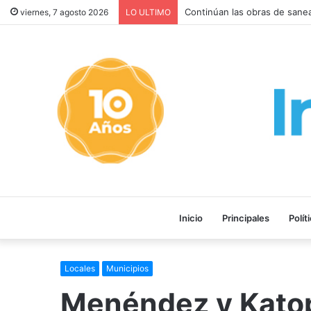
Con solo el DNI o la patente 
viernes, 7 agosto 2026
LO ULTIMO
Inicio
Principales
Polít
Locales
Municipios
Menéndez y Katop