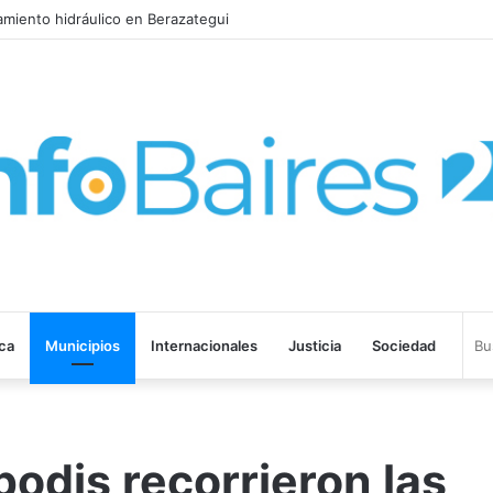
la Provincia lanzó un asistente virtual para consultar infracciones en s
ica
Municipios
Internacionales
Justicia
Sociedad
odis recorrieron las