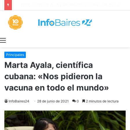
La INFLACIÓN de CABA se DISPARÓ al 2,9% en JULIO: 19,4% en 2026
Menú
Principales
Marta Ayala, científica
cubana: «Nos pidieron la
vacuna en todo el mundo»
InfoBaires24
28 de junio de 2021
0
2 minutos de lectura