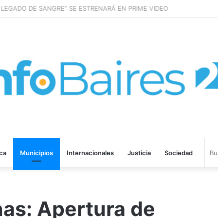
LEGADO DE SANGRE” SE ESTRENARÁ EN PRIME VIDEO
ica
Municipios
Internacionales
Justicia
Sociedad
nas: Apertura de