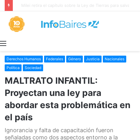
¡HOMBRE AL AGUA!: El gobierno corre de las negociaciones a Sturzenegger con los prácticos marítimos
Menú
Derechos Humanos
Federales
Género
Justicia
Nacionales
Política
Sociedad
MALTRATO INFANTIL:
Proyectan una ley para
abordar esta problemática en
el país
Ignorancia y falta de capacitación fueron
señaladas como dos aspectos entorno a la