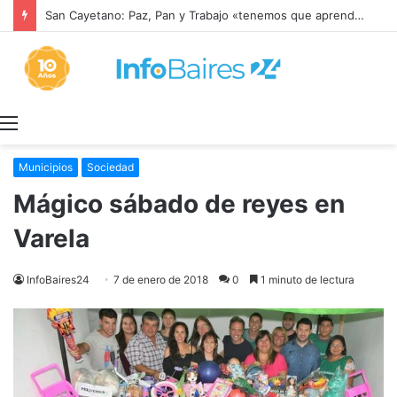
San Cayetano: Paz, Pan y Trabajo «tenemos que aprender a dialogar y a tratarnos bien» Mons. García Cuerva
Menú
Municipios
Sociedad
Mágico sábado de reyes en
Varela
InfoBaires24
7 de enero de 2018
0
1 minuto de lectura