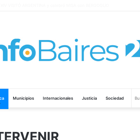
cuidarte a vos y a cada bonaerense
ica
Municipios
Internacionales
Justicia
Sociedad
TERVENIR