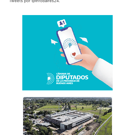
Tweets por @Infobaires24.