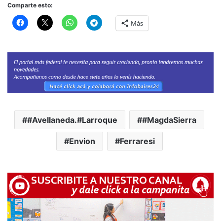
Comparte esto:
Más
#Avellaneda.#Larroque
#MagdaSierra
Envion
Ferraresi