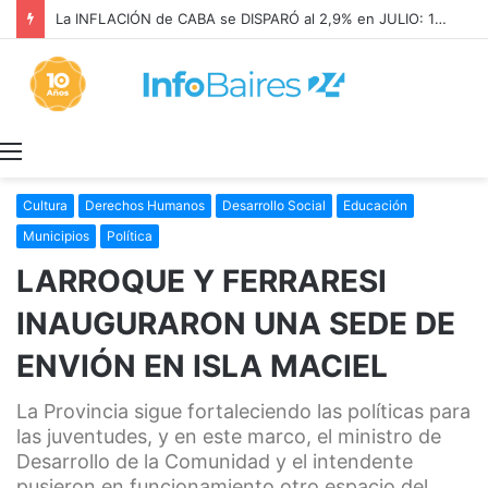
La INFLACIÓN de CABA se DISPARÓ al 2,9% en JULIO: 19,4% en 2026
Menú
Cultura
Derechos Humanos
Desarrollo Social
Educación
Municipios
Política
LARROQUE Y FERRARESI
INAUGURARON UNA SEDE DE
ENVIÓN EN ISLA MACIEL
La Provincia sigue fortaleciendo las políticas para
las juventudes, y en este marco, el ministro de
Desarrollo de la Comunidad y el intendente
pusieron en funcionamiento otro espacio del