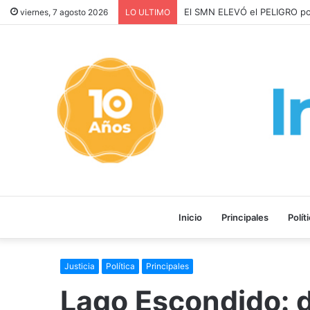
Los ALQUILERES en CABA AU
viernes, 7 agosto 2026
LO ULTIMO
Inicio
Principales
Polít
Justicia
Política
Principales
Lago Escondido: d