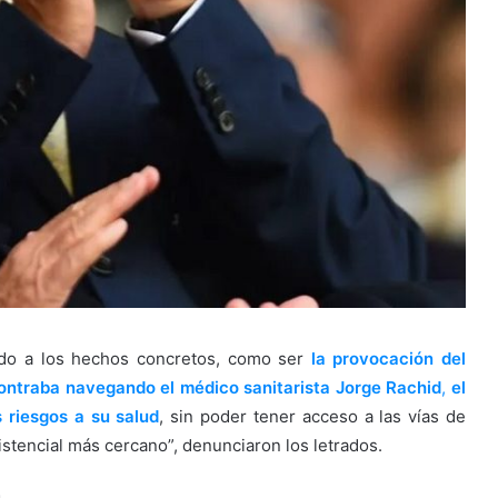
ado a los hechos concretos, como ser
la provocación del
ontraba navegando el médico sanitarista Jorge Rachid
,
el
riesgos a su salud
, sin poder tener acceso a las vías de
istencial más cercano”, denunciaron los letrados.