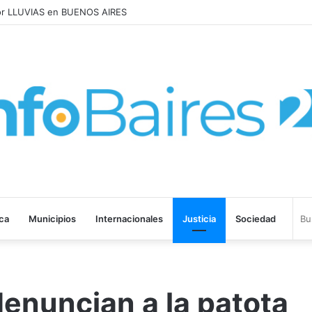
MENTARON 1,6% en JULIO: 17,5% en 2026
ica
Municipios
Internacionales
Justicia
Sociedad
enuncian a la patota