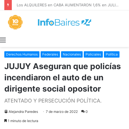
Los ALQUILERES en CABA AUMENTARON 1,6% en JULIO: 17,5% en 2026
Menú
Derechos Humanos
Federales
Nacionales
Policiales
Política
JUJUY Aseguran que policías
incendiaron el auto de un
dirigente social opositor
ATENTADO Y PERSECUCIÓN POLÍTICA.
Alejandra Paredes
7 de marzo de 2022
0
1 minuto de lectura