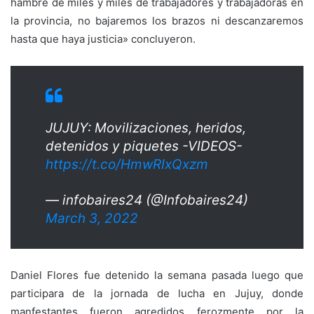
hambre de miles y miles de trabajadores y trabajadoras en
la provincia, no bajaremos los brazos ni descanzaremos
hasta que haya justicia» concluyeron.
JUJUY: Movilizaciones, heridos,
detenidos y piquetes -VIDEOS-
https://t.co/HmwRIxQxzm
— infobaires24 (@Infobaires24)
March 3, 2022
Daniel Flores fue detenido la semana pasada luego que
participara de la jornada de lucha en Jujuy, donde
manfestantes fueron agredidos ferozmente por la