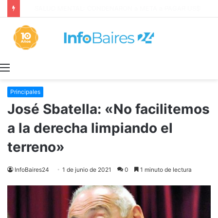
San Cayetano: Paz, Pan y Trabajo «tenemos que aprender a dialogar y a tratarnos bien» Mons. García Cuerva
Menú
Principales
José Sbatella: «No facilitemos
a la derecha limpiando el
terreno»
InfoBaires24
1 de junio de 2021
0
1 minuto de lectura