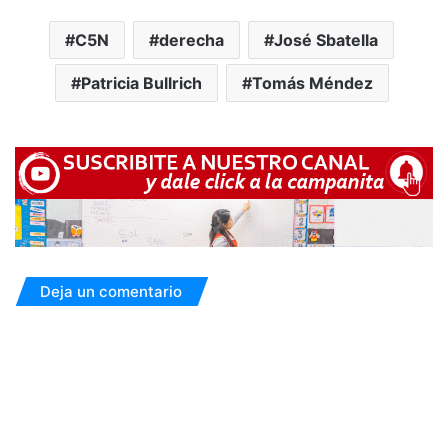
C5N
derecha
José Sbatella
Patricia Bullrich
Tomás Méndez
Deja un comentario