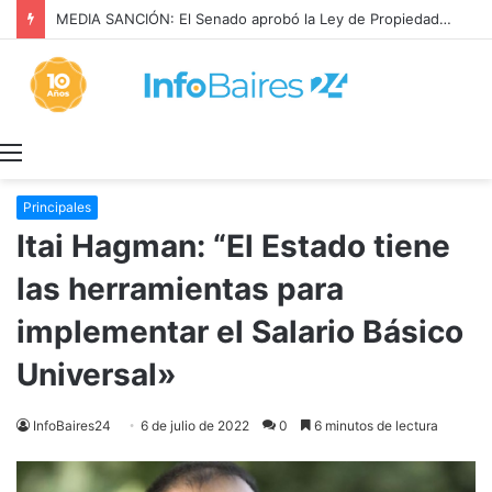
Continúan las obras de saneamiento hidráulico en Berazategui
Menú
Principales
Itai Hagman: “El Estado tiene
las herramientas para
implementar el Salario Básico
Universal»
InfoBaires24
6 de julio de 2022
0
6 minutos de lectura