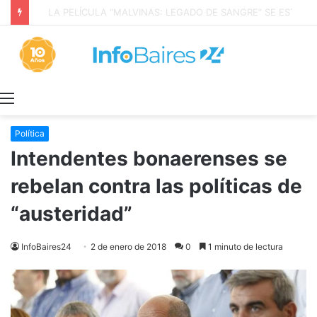
TODO JUNTO Y A LAS APURADAS: la trampa de discutir la propiedad privada como si fuera una sola cosa
Menú
Política
Intendentes bonaerenses se
rebelan contra las políticas de
“austeridad”
InfoBaires24
2 de enero de 2018
0
1 minuto de lectura