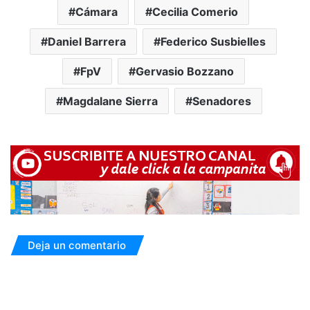
Cámara
Cecilia Comerio
Daniel Barrera
Federico Susbielles
FpV
Gervasio Bozzano
Magdalane Sierra
Senadores
Deja un comentario