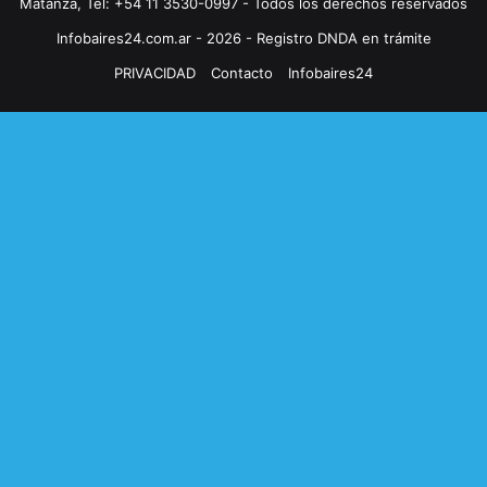
Matanza, Tel: +54 11 3530-0997 - Todos los derechos reservados
Infobaires24.com.ar - 2026 - Registro DNDA en trámite
PRIVACIDAD
Contacto
Infobaires24