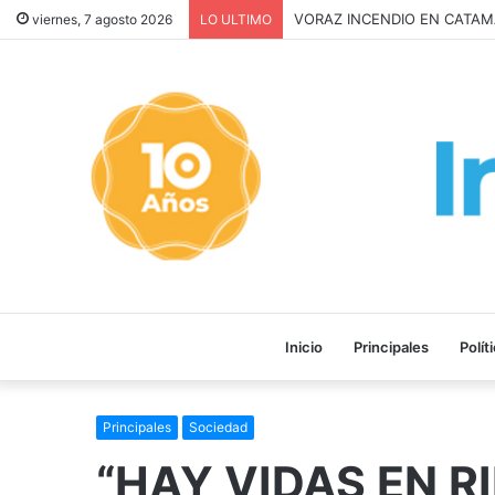
Inquilinos alertan por la Ley
viernes, 7 agosto 2026
LO ULTIMO
Inicio
Principales
Polít
Principales
Sociedad
“HAY VIDAS EN R