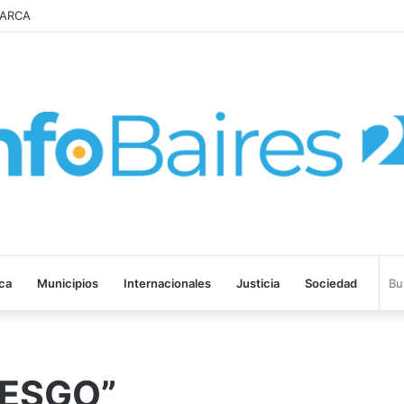
 de Propiedad Privada
ica
Municipios
Internacionales
Justicia
Sociedad
IESGO”