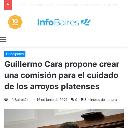
San Cayetano: Paz, Pan y Trabajo «tenemos que aprender a dialogar y a tratarnos bien» Mons. García Cuerva
Menú
Principales
Guillermo Cara propone crear
una comisión para el cuidado
de los arroyos platenses
InfoBaires24
16 de junio de 2021
0
3 minutos de lectura