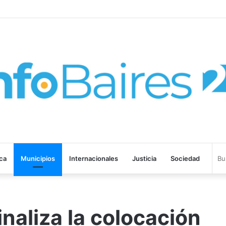
SPARÓ al 2,9% en JULIO: 19,4% en 2026
ica
Municipios
Internacionales
Justicia
Sociedad
inaliza la colocación