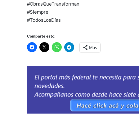
#ObrasQueTransforman
#Siempre
#TodosLosDías
Comparte esto:
Más