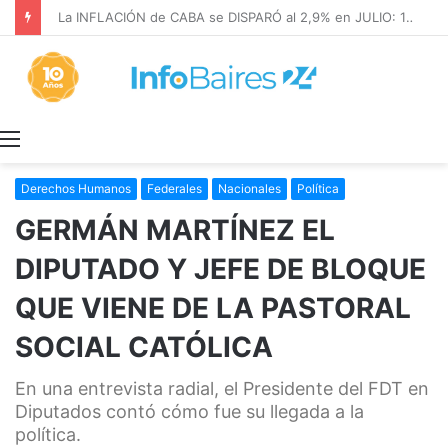
La INFLACIÓN de CABA se DISPARÓ al 2,9% en JULIO: 19,4% en 2026
Menú
Derechos Humanos
Federales
Nacionales
Política
GERMÁN MARTÍNEZ EL
DIPUTADO Y JEFE DE BLOQUE
QUE VIENE DE LA PASTORAL
SOCIAL CATÓLICA
En una entrevista radial, el Presidente del FDT en
Diputados contó cómo fue su llegada a la
política.