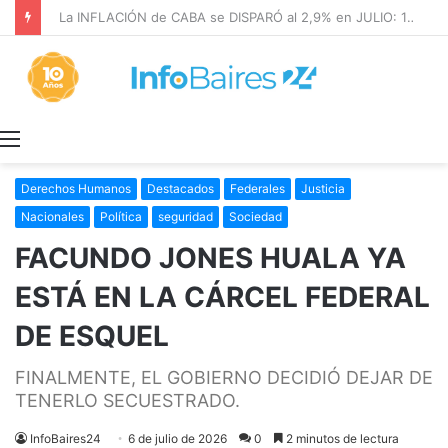
La INFLACIÓN de CABA se DISPARÓ al 2,9% en JULIO: 19,4% en 2026
Menú
Derechos Humanos
Destacados
Federales
Justicia
Nacionales
Política
seguridad
Sociedad
FACUNDO JONES HUALA YA
ESTÁ EN LA CÁRCEL FEDERAL
DE ESQUEL
FINALMENTE, EL GOBIERNO DECIDIÓ DEJAR DE
TENERLO SECUESTRADO.
InfoBaires24
6 de julio de 2026
0
2 minutos de lectura