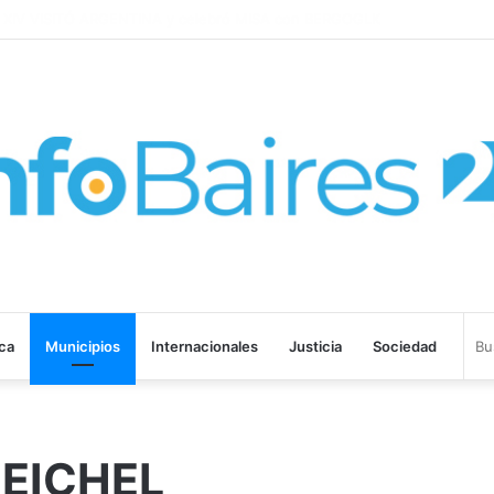
cuidarte a vos y a cada bonaerense
ica
Municipios
Internacionales
Justicia
Sociedad
 EICHEL