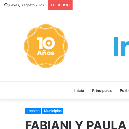
Medicamentos gratuitos para 
jueves, 6 agosto 2026
LO ULTIMO
Inicio
Principales
Polít
Locales
Municipios
FABIANI Y PAULA