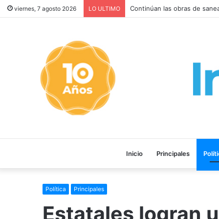
Continúan las obras de sane
viernes, 7 agosto 2026
LO ULTIMO
Inicio
Principales
Polít
Política
Principales
Estatales logran 