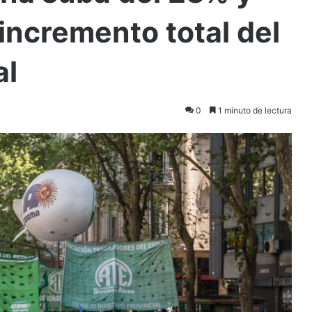
 incremento total del
al
0
1 minuto de lectura