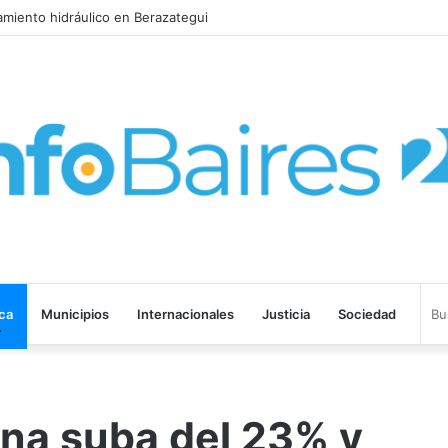
amiento hidráulico en Berazategui
ica
Municipios
Internacionales
Justicia
Sociedad
una suba del 23% y