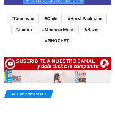
Cencosud
Chile
Horst Paulmann
Jumbo
Mauricio Macri
Nazis
PINOCHET
Deja un comentario