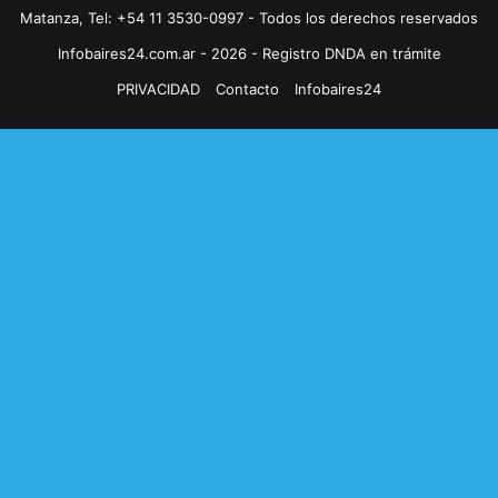
Matanza, Tel: +54 11 3530-0997 - Todos los derechos reservados
Infobaires24.com.ar - 2026 - Registro DNDA en trámite
PRIVACIDAD
Contacto
Infobaires24