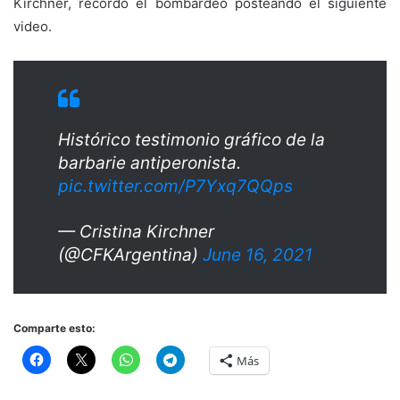
Kirchner, recordó el bombardeo posteando el siguiente
video.
Histórico testimonio gráfico de la
barbarie antiperonista.
pic.twitter.com/P7Yxq7QQps
— Cristina Kirchner
(@CFKArgentina)
June 16, 2021
Comparte esto:
Más