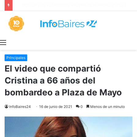
Anillo digital de seguridad en Marcos Paz y Las Heras
Menú
Principales
El video que compartió
Cristina a 66 años del
bombardeo a Plaza de Mayo
InfoBaires24
16 de junio de 2021
0
Menos de un minuto