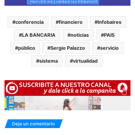
conferencia
financiero
Infobaires
LA BANCARIA
noticias
PAIS
público
Sergio Palazzo
servicio
sistema
virtualidad
Deja un comentario