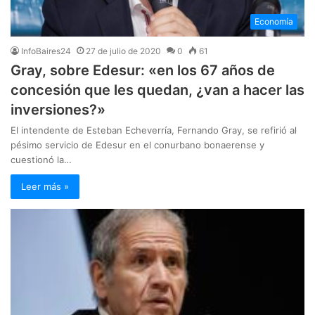
Economía
InfoBaires24
27 de julio de 2020
0
61
Gray, sobre Edesur: «en los 67 años de
concesión que les quedan, ¿van a hacer las
inversiones?»
El intendente de Esteban Echeverría, Fernando Gray, se refirió al
pésimo servicio de Edesur en el conurbano bonaerense y
cuestionó la…
Leer más »