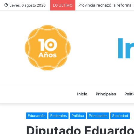
EL PAPA LEÓN XIV ACEPTÓ 
jueves, 6 agosto 2026
LO ULTIMO
Inicio
Principales
Polít
Educación
Federales
Política
Principales
Sociedad
Diputado Eduardo