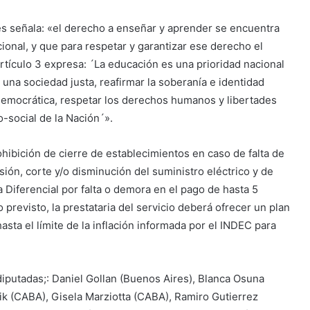
és señala: «el derecho a enseñar y aprender se encuentra
ional, y que para respetar y garantizar ese derecho el
tículo 3 expresa: ´La educación es una prioridad nacional
r una sociedad justa, reafirmar la soberanía e identidad
a democrática, respetar los derechos humanos y libertades
-social de la Nación´».
rohibición de cierre de establecimientos en caso de falta de
ión, corte y/o disminución del suministro eléctrico y de
a Diferencial por falta o demora en el pago de hasta 5
 previsto, la prestataria del servicio deberá ofrecer un plan
asta el límite de la inflación informada por el INDEC para
diputadas;: Daniel Gollan (Buenos Aires), Blanca Osuna
oik (CABA), Gisela Marziotta (CABA), Ramiro Gutierrez