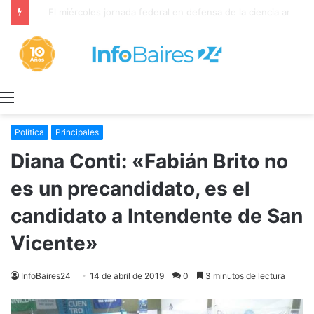
El miércoles jornada federal en defensa de la ciencia argentina
Menú
Política
Principales
Diana Conti: «Fabián Brito no
es un precandidato, es el
candidato a Intendente de San
Vicente»
InfoBaires24
14 de abril de 2019
0
3 minutos de lectura