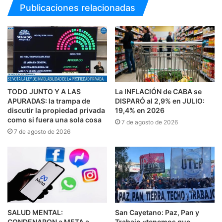
Publicaciones relacionadas
TODO JUNTO Y A LAS
La INFLACIÓN de CABA se
APURADAS: la trampa de
DISPARÓ al 2,9% en JULIO:
discutir la propiedad privada
19,4% en 2026
como si fuera una sola cosa
7 de agosto de 2026
7 de agosto de 2026
SALUD MENTAL:
San Cayetano: Paz, Pan y
CONDENARON a META a
Trabajo «tenemos que