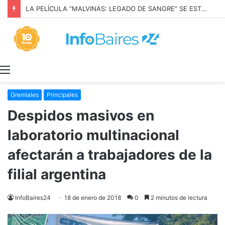
LA PELÍCULA “MALVINAS: LEGADO DE SANGRE” SE ESTRENARÁ EN PRIME VIDEO
Menú
Gremiales
Principales
Despidos masivos en
laboratorio multinacional
afectarán a trabajadores de la
filial argentina
InfoBaires24
18 de enero de 2018
0
2 minutos de lectura