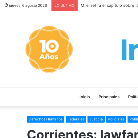
Milei retira el capítulo sobre 
jueves, 6 agosto 2026
LO ULTIMO
Inicio
Principales
Polít
Derechos Humanos
Federales
Justicia
Policiales
Polít
Corrientes: lawfa