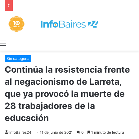
La INFLACIÓN de CABA se DISPARÓ al 2,9% en JULIO: 19,4% en 2026
Menú
Sin categoría
Continúa la resistencia frente
al negacionismo de Larreta,
que ya provocó la muerte de
28 trabajadores de la
educación
InfoBaires24
11 de junio de 2021
0
1 minuto de lectura