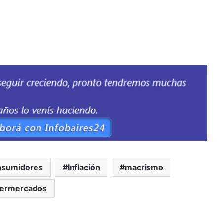
nsumidores
Inflación
macrismo
ermercados