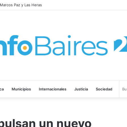
 laboral y defendió los derechos de los trabajadores
ica
Municipios
Internacionales
Justicia
Sociedad
pulsan un nuevo