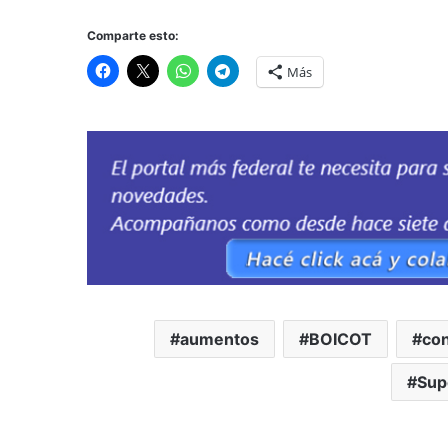
Comparte esto:
Más
aumentos
BOICOT
co
Sup