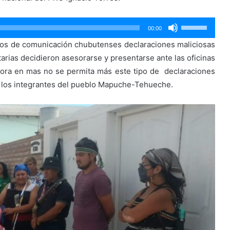
Utiliza
00:00
las
ios de comunicación chubutenses declaraciones maliciosas
teclas
tarias decidieron asesorarse y presentarse ante las oficinas
de
hora en mas no se permita más este tipo de declaraciones
flecha
 y los integrantes del pueblo Mapuche-Tehueche.
arriba/abajo
para
aumentar
o
disminuir
el
volumen.