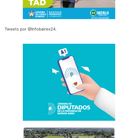
Tweets por @Infobaires24.