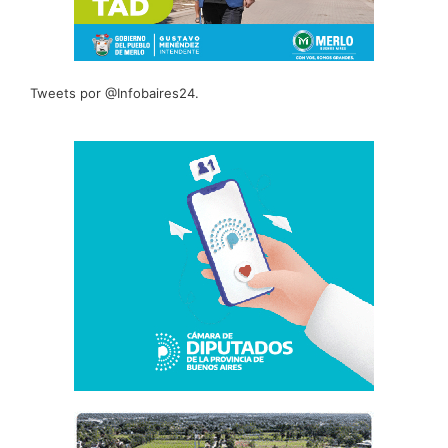
Tweets por @Infobaires24.