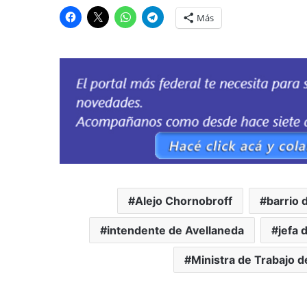
Más
Alejo Chornobroff
barrio 
intendente de Avellaneda
jefa 
Ministra de Trabajo d