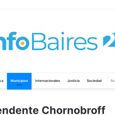
probó la Ley de Propiedad Privada
ica
Municipios
Internacionales
Justicia
Sociedad
tendente Chornobroff