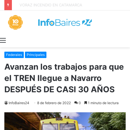
Inquilinos alertan por la Ley de Propiedad Privada
Menú
Federales
Principales
Avanzan los trabajos para que
el TREN llegue a Navarro
DESPUÉS DE CASI 30 AÑOS
InfoBaires24
8 de febrero de 2022
0
1 minuto de lectura