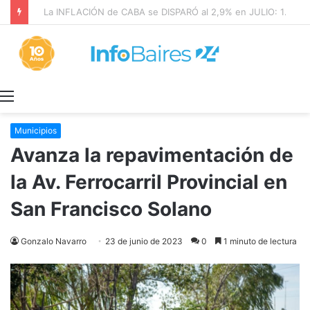
La INFLACIÓN de CABA se DISPARÓ al 2,9% en JULIO: 19,4% en 2026
Menú
Municipios
Avanza la repavimentación de
la Av. Ferrocarril Provincial en
San Francisco Solano
Gonzalo Navarro
23 de junio de 2023
0
1 minuto de lectura