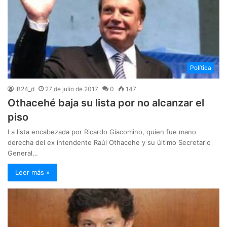
Política
IB24_d
27 de julio de 2017
0
147
Othacehé baja su lista por no alcanzar el
piso
La lista encabezada por Ricardo Giacomino, quien fue mano
derecha del ex intendente Raúl Othacehe y su último Secretario
General…
Leer más »