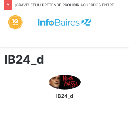
El SMN ELEVÓ el PELIGRO por LLUVIAS en BUENOS AIRES
Menú
IB24_d
IB24_d