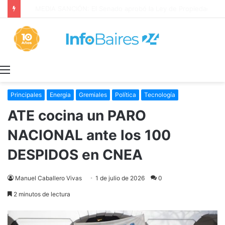
Continúan las obras de saneamiento hidráulico en Berazategui
Menú
Principales
Energia
Gremiales
Política
Tecnología
ATE cocina un PARO
NACIONAL ante los 100
DESPIDOS en CNEA
Manuel Caballero Vivas
1 de julio de 2026
0
2 minutos de lectura