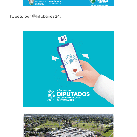
Tweets por @Infobaires24.