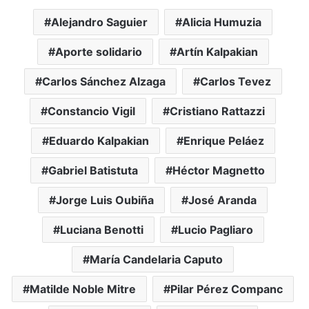
Alejandro Saguier
Alicia Humuzia
Aporte solidario
Artín Kalpakian
Carlos Sánchez Alzaga
Carlos Tevez
Constancio Vigil
Cristiano Rattazzi
Eduardo Kalpakian
Enrique Peláez
Gabriel Batistuta
Héctor Magnetto
Jorge Luis Oubiña
José Aranda
Luciana Benotti
Lucio Pagliaro
María Candelaria Caputo
Matilde Noble Mitre
Pilar Pérez Companc