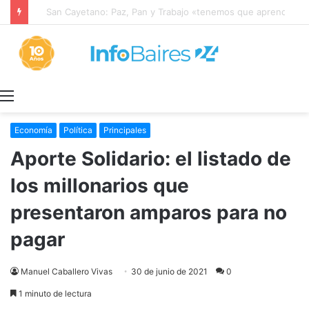
San Cayetano: Paz, Pan y Trabajo «tenemos que aprender a dialogar y a tratarnos bien» Mons. García Cuerva
Menú
Economía
Política
Principales
Aporte Solidario: el listado de
los millonarios que
presentaron amparos para no
pagar
Manuel Caballero Vivas
30 de junio de 2021
0
1 minuto de lectura