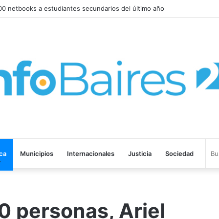
LTAN DENUNCIAS Y GESTION: MILEI NIEGA LA REALIDAD
ica
Municipios
Internacionales
Justicia
Sociedad
 personas, Ariel