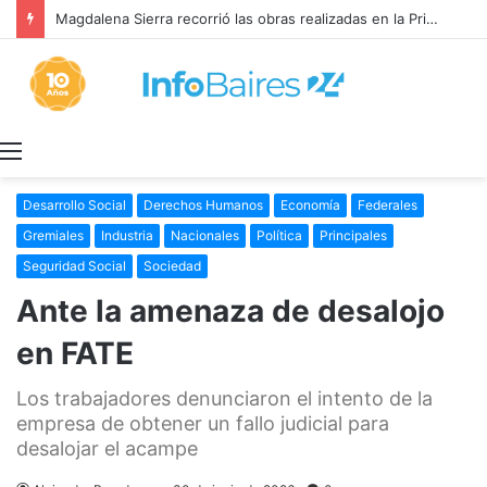
Magdalena Sierra recorrió las obras realizadas en la Primaria 36
Menú
Desarrollo Social
Derechos Humanos
Economía
Federales
Gremiales
Industria
Nacionales
Política
Principales
Seguridad Social
Sociedad
Ante la amenaza de desalojo
en FATE
Los trabajadores denunciaron el intento de la
empresa de obtener un fallo judicial para
desalojar el acampe